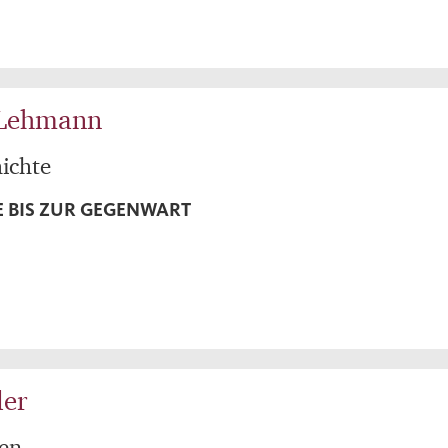
 Lehmann
ichte
E BIS ZUR GEGENWART
ler
en