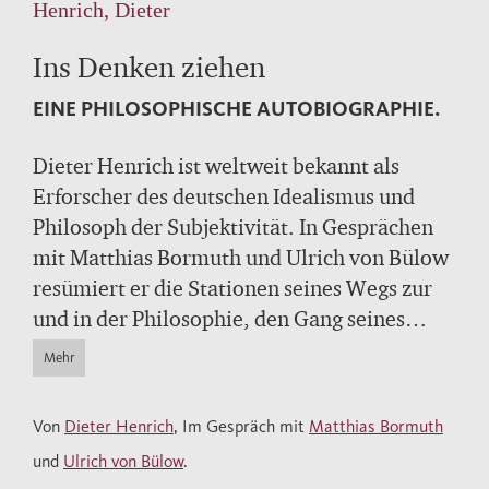
Henrich, Dieter
Ins Denken ziehen
EINE PHILOSOPHISCHE AUTOBIOGRAPHIE.
Dieter Henrich ist weltweit bekannt als
Erforscher des deutschen Idealismus und
Philosoph der Subjektivität. In Gesprächen
mit Matthias Bormuth und Ulrich von Bülow
resümiert er die Stationen seines Wegs zur
und in der Philosophie, den Gang seines
Denkens sowie die Begegnungen mit
Mehr
Lehrern, Zeitgenossen und Weggefährten.
Dazu zählen Hans-Georg Gadamer, Martin
Von
Dieter Henrich
, Im Gespräch mit
Matthias Bormuth
Heidegger, Theodor W. Adorno, Hilary
und
Ulrich von Bülow
.
Putnam oder auch Sergiu Celibidache und