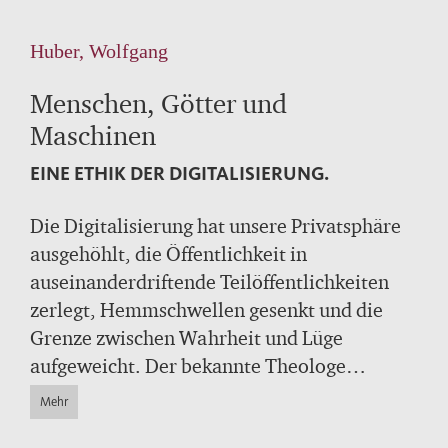
Huber, Wolfgang
Menschen, Götter und
Maschinen
EINE ETHIK DER DIGITALISIERUNG.
Die Digitalisierung hat unsere Privatsphäre
ausgehöhlt, die Öffentlichkeit in
auseinanderdriftende Teilöffentlichkeiten
zerlegt, Hemmschwellen gesenkt und die
Grenze zwischen Wahrheit und Lüge
aufgeweicht. Der bekannte Theologe
Wolfgang Huber beschreibt pointiert diese
Mehr
technische und soziale Entwicklung und zeigt