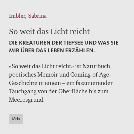
Imbler, Sabrina
So weit das Licht reicht
DIE KREATUREN DER TIEFSEE UND WAS SIE
MIR ÜBER DAS LEBEN ERZÄHLEN.
«So weit das Licht reicht» ist Naturbuch,
poetisches Memoir und Coming-of-Age-
Geschichte in einem – ein faszinierender
Tauchgang von der Oberfläche bis zum
Meeresgrund.
Eine besondere Faszination geht von den
Mehr
geheimnisvollsten Kreaturen der Tiefsee aus,
die verborgen vor den Augen der Welt ein