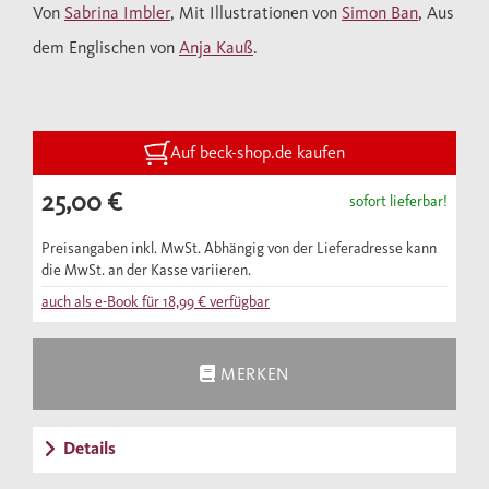
Von
Sabrina Imbler
, Mit Illustrationen von
Simon Ban
, Aus
Dasein fernab vom Sonnenlicht fristen.
dem Englischen von
Anja Kauß
.
Weißhaarige Yeti-Krabben, unsterbliche
Quallen, wilde Goldfische, hungernde
Tiefseekraken und hybride
Schmetterlingsfische – in jedem Kapitel
Auf beck-shop.de kaufen
verbindet Sabrina Imbler naturkundliche
25,00 €
sofort lieferbar!
Beobachtungen mit Geschichten aus dem
eigenen Leben und reflektiert über das
Preisangaben inkl. MwSt. Abhängig von der Lieferadresse kann
Erwachsenwerden, Anpassung, fluide
die MwSt. an der Kasse variieren.
Sexualität, Migration, Gemeinschaft und
auch als e-Book für
18,99 €
verfügbar
Umweltzerstörung. Dabei entsteht ein
dichtes Geflecht aus meeresbiologischen
MERKEN
Fakten und persönlichen Erfahrungen, das
einen unwiderstehlichen Sog entwickelt. «So
Details
weit das Licht reicht»
ist nicht zuletzt ein
Plädoyer für neue Visionen unserer Welt und