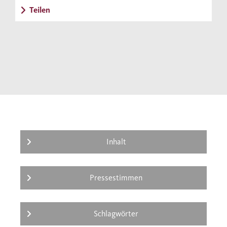
Teilen
der erstaunlichen Kreaturen, die sie
beherbergt.
Inhalt
Pressestimmen
Schlagwörter