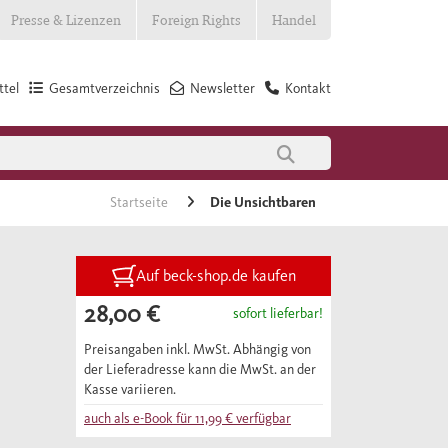
Presse & Lizenzen
Foreign Rights
Handel
tel
Gesamtverzeichnis
Newsletter
Kontakt
Startseite
Die Unsichtbaren
Auf beck-shop.de kaufen
28,00 €
sofort lieferbar!
Preisangaben inkl. MwSt. Abhängig von
der Lieferadresse kann die MwSt. an der
Kasse variieren.
auch als e-Book für
11,99 €
verfügbar