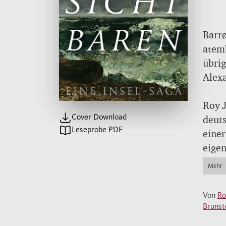
Barrø
atemb
übrig
Alexa
ihren
eine 
Roy J
Cover Download
späte
deut
Leseprobe PDF
Spure
einer
deuts
eigen
Mehr
Eines
Krieg
Von
Ro
die g
Bruns
beide