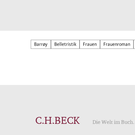
deuts
Monat
Bauch
frisc
ander
Barrøy
Belletristik
Frauen
Frauenroman
C.H.BECK
Die Welt im Buch. 