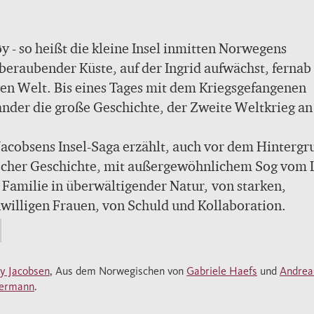
y - so heißt die kleine Insel inmitten Norwegens
eraubender Küste, auf der Ingrid aufwächst, fernab
en Welt. Bis eines Tages mit dem Kriegsgefangenen
nder die große Geschichte, der Zweite Weltkrieg an
 Strand gespült wird. Zwischen den beiden entspinnt
sprachlose Liebe, die nur kurz währen kann. Neun M
acobsens Insel-Saga erzählt, auch vor dem Hintergr
r bekommt Ingrid eine Tochter und folgt Alexanders
scher Geschichte, mit außergewöhnlichem Sog vom 
n durch ein Nachkriegs-Norwegen, der nach der
 Familie in überwältigender Natur, von starken,
chen Besatzung nur vergessen will...
willigen Frauen, von Schuld und Kollaboration.
 Tages spült das Meer den jugen russischen
sgefangenen Alexander an Barrøys Strände und mit
y Jacobsen
, Aus dem Norwegischen von
Gabriele Haefs
und
Andrea
roße Geschichte, den Zweiten Weltkrieg. Zwischen 
termann
.
n entspannt sich eine kurze sprachlose Liebe, bevor 