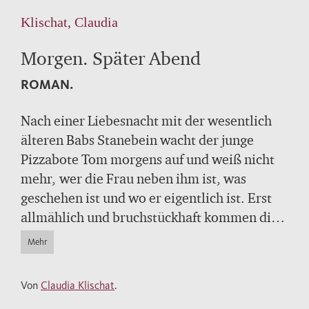
Klischat, Claudia
Morgen. Später Abend
ROMAN.
Nach einer Liebesnacht mit der wesentlich
älteren Babs Stanebein wacht der junge
Pizzabote Tom morgens auf und weiß nicht
mehr, wer die Frau neben ihm ist, was
geschehen ist und wo er eigentlich ist. Erst
allmählich und bruchstückhaft kommen die
Erinnerungen wieder: Es dämmert ihm, daß
Mehr
er am Vorabend jemanden niedergeschlagen
und beraubt hat. Toms Leben, aber auch sein
Von
Claudia Klischat
.
Geist sind aus den Fugen geraten, er flieht