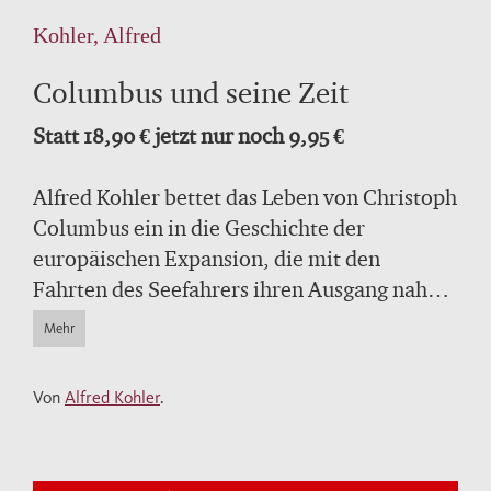
Kohler, Alfred
Columbus und seine Zeit
Statt 18,90 € jetzt nur noch 9,95 €
Alfred Kohler bettet das Leben von Christoph
Columbus ein in die Geschichte der
europäischen Expansion, die mit den
Fahrten des Seefahrers ihren Ausgang nahm.
Er zeichnet die Reisen Christoph Columbus’
Mehr
nach und beantwortet die Frage, wie sich die
Welt zu Lebzeiten des Entdeckers von
Von
Alfred Kohler
.
Amerika veränderte. Er schildert dabei auch
das Asien- und Afrikabild des
Spätmittelalters, das entscheidend für