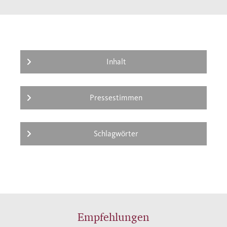
Amerika antreten, ehe er von seiner letzten
Reise krank zurückkehrte. Christoph
Columbus starb zurückgezogen und
vergessen; bis zum Schluß hielt er an dem
Glauben fest, Indien erreicht zu haben.
Inhalt
Pressestimmen
Schlagwörter
Empfehlungen