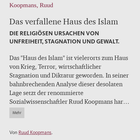
Koopmans, Ruud
Das verfallene Haus des Islam
DIE RELIGIÖSEN URSACHEN VON
UNFREIHEIT, STAGNATION UND GEWALT.
Das "Haus des Islam" ist vielerorts zum Haus
von Krieg, Terror, wirtschaftlicher
Stagnation und Diktatur geworden. In seiner
bahnbrechenden Analyse dieser desolaten
Lage setzt der renommierte
Sozialwissenschaftler Ruud Koopmans harte
Fakten gegen islamkritische Pauschalurteile
Mehr
und eine modische Selbstkritik des Westens.
Er zeigt, wie der Fundamentalismus den
Von
Ruud Koopmans
.
Islam weltweit in den Würgegriff nimmt, und