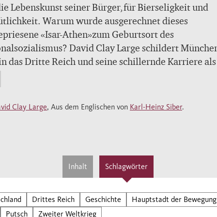
ie Lebenskunst seiner Bürger,für Bierseligkeit und
tlichkeit. Warum wurde ausgerechnet dieses
epriesene «Isar-Athen»zum Geburtsort des
nalsozialismus? David Clay Large schildert Münche
n das Dritte Reich und seine schillernde Karriere als
tstadt der Bewegung». Sein glänzend erzähltes Buc
reibt die Stadt als Mikrokosmos der Kräfte und
ogien, die in Deutschland zur Herrschaft der
vid Clay Large
, Aus dem Englischen von
Karl-Heinz Siber
.
nalsozialisten geführt haben. Es zeigt, wie München
 einzigartigen Bühne für Genies,Exzentriker und
echer und zum Schauplatz für den ersten Akt der
schen Katastrophe wurde.
Inhalt
Schlagwörter
chland
Drittes Reich
Geschichte
Hauptstadt der Bewegung
Putsch
Zweiter Weltkrieg