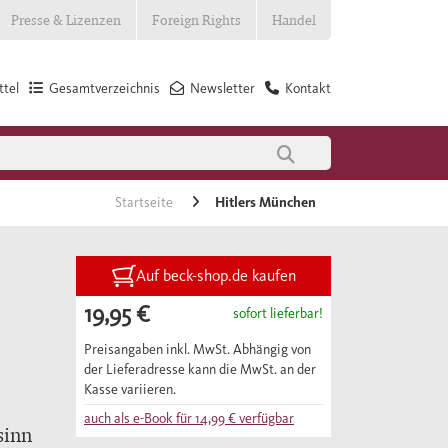
Presse & Lizenzen
Foreign Rights
Handel
tel
Gesamtverzeichnis
Newsletter
Kontakt
Startseite
Hitlers München
Auf beck-shop.de kaufen
19,95 €
sofort lieferbar!
Preisangaben inkl. MwSt. Abhängig von
der Lieferadresse kann die MwSt. an der
Kasse variieren.
auch als e-Book für
14,99 €
verfügbar
sinn