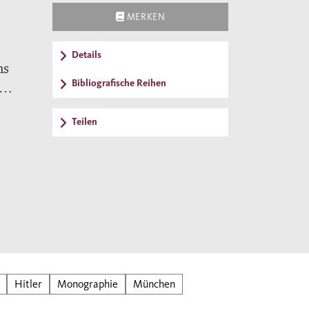
MERKEN
Details
ns
Bibliografische Reihen
h
Teilen
 zu
Hitler
Monographie
München