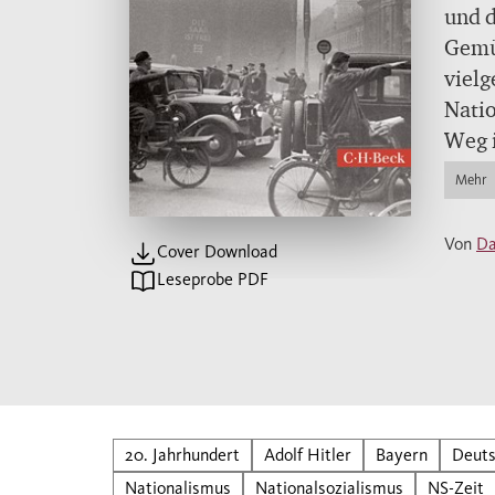
und d
Gemü
vielg
Natio
Weg i
«Haup
Mehr
besch
Ideol
Von
Da
Cover Download
Natio
Leseprobe PDF
einer
Verbr
deut
20. Jahrhundert
Adolf Hitler
Bayern
Deuts
Nationalismus
Nationalsozialismus
NS-Zeit