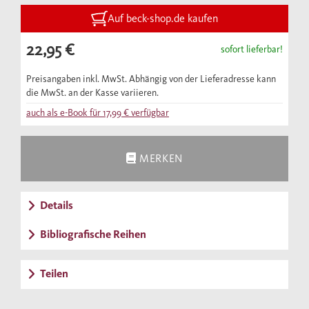
Bachelorstudiengang Linguistik und in der
Sprachtherapie. Die Übungen
Auf beck-shop.de kaufen
berücksichtigen neben Fragestellungen aus
22,95 €
sofort lieferbar!
der Grammatik auch Beispiele aus dem
Schulalltag und dem Alltag der
Preisangaben inkl. MwSt. Abhängig von der Lieferadresse kann
die MwSt. an der Kasse variieren.
Sprachtherapie. Das Buch kann zur
auch als e-Book für
17,99 €
verfügbar
Vorbereitung auf ein weiterführendes
Seminar dienen und Quereinsteigern in die
entsprechenden Masterstudiengänge helfen,
MERKEN
sich das notwendige Grundwissen in der
Linguistik anzueignen. Aufgrund seiner
Details
Struktur eignet sich das Buch auch sehr gut
zum Selbststudium.
Bibliografische Reihen
Teilen