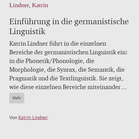
Lindner, Katrin
Einführung in die germanistische
Linguistik
Katrin Lindner führt in die einzelnen
Bereiche der germanistischen Linguistik ein:
in die Phonetik/Phonologie, die
Morphologie, die Syntax, die Semantik, die
Pragmatik und die Textlinguistik. Sie zeigt,
wie diese einzelnen Bereiche miteinander
ein Netzwerk bilden. Zu zentralen Begriffen
Mehr
gibt es Übungen (mit Lösungen), in denen
das zuvor Erläuterte vertieft werden kann.
Von
Katrin Lindner
.
Der Band richtet sich an alle Studierenden in
den Lehramtsstudiengängen, im