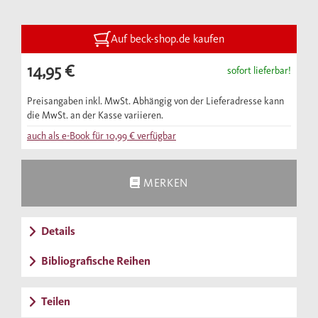
1503) – liefert durch seinen skrupellosen
Lebens- und Herrschaftsstil bis heute Stoff
für Legenden, Romane und Filme. Volker
Auf beck-shop.de kaufen
Reinhardt erzählt höchst anschaulich das
14,95 €
sofort lieferbar!
Leben des schrecklichsten Papstes der
Geschichte.
Preisangaben inkl. MwSt. Abhängig von der Lieferadresse kann
die MwSt. an der Kasse variieren.
auch als e-Book für
10,99 €
verfügbar
"Reinhardts Kunst der Erzählung beruht auf
einer souveränen Stoffbeherrschung, (...)
MERKEN
vor allem aber auf seiner sprachlichen
Meisterschaft."
Details
Michael Borgolte, Frankfurter Allgemeine
Zeitung
Bibliografische Reihen
"Glänzend geschrieben"
Teilen