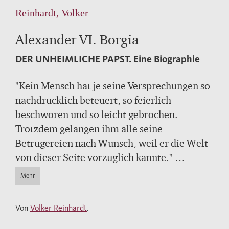
Reinhardt, Volker
Alexander VI. Borgia
DER UNHEIMLICHE PAPST.
Eine Biographie
"Kein Mensch hat je seine Versprechungen so
nachdrücklich beteuert, so feierlich
beschworen und so leicht gebrochen.
Trotzdem gelangen ihm alle seine
Betrügereien nach Wunsch, weil er die Welt
von dieser Seite vorzüglich kannte."
Machiavelli
Mehr
Der Renaissance-Papst Alexander VI. – mit
Von
Volker Reinhardt
.
bürgerlichem Namen Rodrigo Borgia (1431-