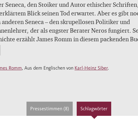
 Seneca, den Stoiker und Autor ethischer Schriften
erklärtem Blick seinen Tod erwartet. Aber es gibt no
a – den skrupellosen Politiker und
nenlehrer, der als engster Berater Neros fungiert. S
hichte erzählt James Romm in diesem packenden Bu
as alltägliche Sterben am Hof des Kaisers. Wird es
a als Erzieher des jungen Nero gelingen, seinen Zög
ersten römischen „Philosophenkönig“ zu formen? D
ames Romm
, Aus dem Englischen von
Karl-Heinz Siber
.
 der Sinn eher nach Musik, Frauen und rauschenden
en. Kaum dass er im Jahre 54 seine Regierung antrit
nt sich eine Spirale aus Verunsicherung, Misstrauen
enwahn zu drehen. Mit scharfem Blick für die Wind
neronischen Tyrannenherrschaft zeichnet Romm das
Pressestimmen (8)
Schlagwörter
n nach, das bald in Rom um sich greift. Dort sterbe
 nur vermeintliche Konkurrenten – nein, das
ergießen Neros gipfelt im Mord an der eigenen Mutt