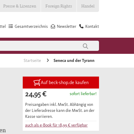
Presse & Lizenzen
Foreign Rights
Handel
tel
Gesamtverzeichnis
Newsletter
Kontakt
Startseite
Seneca und der Tyrann
Auf beck-shop.de kaufen
24,95 €
sofort lieferbar!
Preisangaben inkl. MwSt. Abhängig von
der Lieferadresse kann die MwSt. an der
Kasse variieren.
auch als e-Book für
18,99 €
verfügbar
len