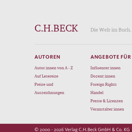
dank 
detai
Ptole
C.H.BECK
Die Welt im Buch. 
diese
einen
Kultu
AUTOREN
ANGEBOTE FÜR
Autor:innen von A - Z
Influencer:innen
Auf Lesereise
Dozent:innen
Preise und
Foreign Rights
Auszeichnungen
Handel
Presse & Lizenzen
Veranstalter:innen
© 2000 - 2026 Verlag C.H.Beck GmbH & Co. KG