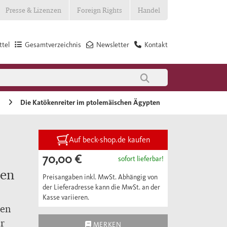
Presse & Lizenzen
Foreign Rights
Handel
tel
Gesamtverzeichnis
Newsletter
Kontakt
e
Die Katökenreiter im ptolemäischen Ägypten
Auf beck-shop.de kaufen
70,00 €
sofort lieferbar!
ten
Preisangaben inkl. MwSt. Abhängig von
der Lieferadresse kann die MwSt. an der
Kasse variieren.
nen
r
MERKEN