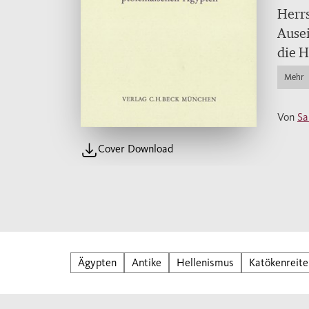
Herrs
Ausei
die H
Ptole
Mehr
allem
zu bi
Von
Sa
in de
die R
Cover Download
inves
sie m
verwu
Heima
stieg
Ägypten
Antike
Hellenismus
Katökenreite
die 
wurde
diese