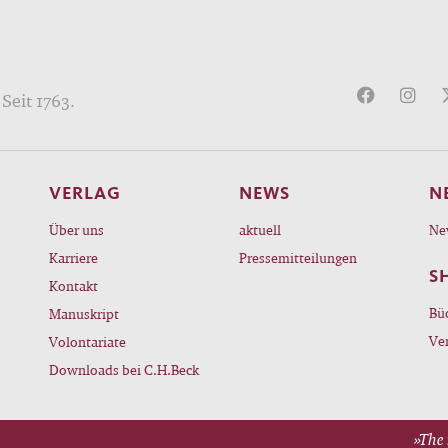
der Papyri. Die vorliegende Arbeit zeichnet erstmals
lliertes und umfassendes Bild einer für das
mäerreich zentralen Elite und liefert damit nicht nur
Seit 1763.
s, sondern auch für die übrigen hellenistischen Reic
 wichtigen Beitrag zu deren Sozial-, Wirtschafts- un
rgeschichte.
VERLAG
NEWS
N
Über uns
aktuell
Ne
Karriere
Pressemitteilungen
S
Kontakt
Bü
Manuskript
Ve
Volontariate
Downloads bei C.H.Beck
»The 