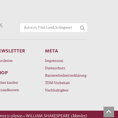
 ein
 für
he
d
EWSLETTER
META
wsletter
Impressum
Datenschutz
HOP
Barrierefreiheitserklärung
cher kaufen
TDM-Vorbehalt
rsandkosten
Nachhaltigkeit
rest is silence.«
WILLIAM SHAKESPEARE
(Hamlet)