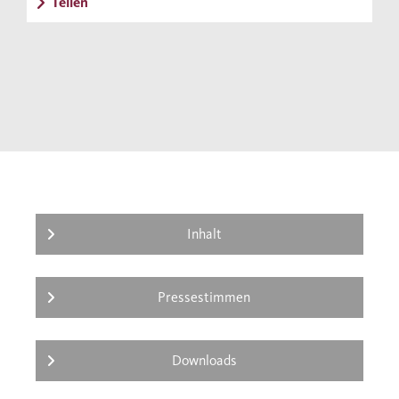
Teilen
dem Aufstieg des Authentizitätskults in
Gesellschaft und Kultur nach und zeigt, dass
seine Dominanz nicht nur zu langweiliger
Kunst, laienhaften Politikern und
unglücklichen Menschen führt, sondern auch
zu Intoleranz und Spaltung. Indem er der
Sehnsucht nach Authentizität auch
philosophisch den Boden entzieht, plädiert
er für ein freieres Verhältnis zu den
Inhalt
Widersprüchen, mit denen die Welt und wir
alle behaftet sind.
Pressestimmen
Downloads