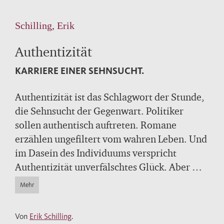
Schilling, Erik
Authentizität
KARRIERE EINER SEHNSUCHT.
Authentizität ist das Schlagwort der Stunde,
die Sehnsucht der Gegenwart. Politiker
sollen authentisch auftreten. Romane
erzählen ungefiltert vom wahren Leben. Und
im Dasein des Individuums verspricht
Authentizität unverfälschtes Glück. Aber was
ist der Preis? Erik Schilling beschreibt
Mehr
glänzend und pointiert, wie sich der
Authentizitätskult in unserer Gesellschaft
Von
Erik Schilling
.
entwickelt hat und wieso er umschlägt in