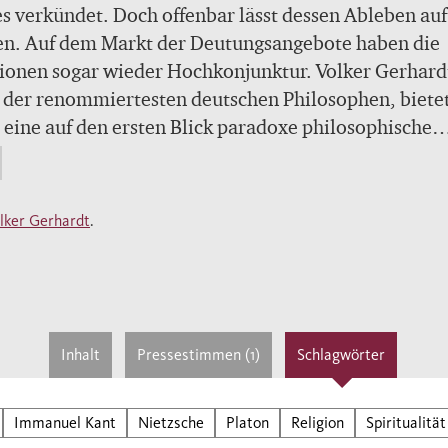
s verkündet. Doch offenbar lässt dessen Ableben auf
en. Auf dem Markt der Deutungsangebote haben die
ionen sogar wieder Hochkonjunktur. Volker Gerhard
 der renommiertesten deutschen Philosophen, biete
 eine auf den ersten Blick paradoxe philosophische
rung an: Es ist gerade auch das sich ständig vermeh
n, das der Ergänzung durch den Glauben bedarf.
lker Gerhardt
.
Inhalt
Pressestimmen (1)
Schlagwörter
Immanuel Kant
Nietzsche
Platon
Religion
Spiritualität