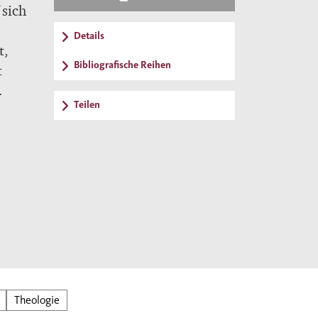
 sich
Details
t,
Bibliografische Reihen
t
Teilen
rende
Theologie