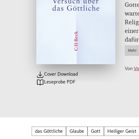
Gotte
wart
Relig
einer
dafür
Erklä
Mehr
Wisse
Von
Vo
Cover Download
Leseprobe PDF
das Göttliche
Glaube
Gott
Heiliger Geist