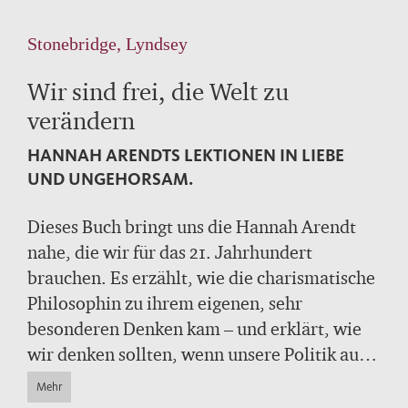
Stonebridge, Lyndsey
Wir sind frei, die Welt zu
verändern
HANNAH ARENDTS LEKTIONEN IN LIEBE
UND UNGEHORSAM.
Dieses Buch bringt uns die Hannah Arendt
nahe, die wir für das 21. Jahrhundert
brauchen. Es erzählt, wie die charismatische
Philosophin zu ihrem eigenen, sehr
besonderen Denken kam – und erklärt, wie
wir denken sollten, wenn unsere Politik aus
den Fugen gerät. Mit Leidenschaft und
Mehr
brillanter Expertise beleuchtet Lyndsey