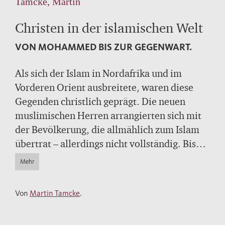
Tamcke, Martin
Christen in der islamischen Welt
VON MOHAMMED BIS ZUR GEGENWART.
Als sich der Islam in Nordafrika und im
Vorderen Orient ausbreitete, waren diese
Gegenden christlich geprägt. Die neuen
muslimischen Herren arrangierten sich mit
der Bevölkerung, die allmählich zum Islam
übertrat – allerdings nicht vollständig. Bis
heute gibt es große christliche Minderheiten
Mehr
in vielen Ländern des Nahen Ostens, die ihre
alten Traditionen weiter pflegen und nach
Von
Martin Tamcke
.
der Vertreibung der meisten Juden die
Erinnerung an eine multireligiöse