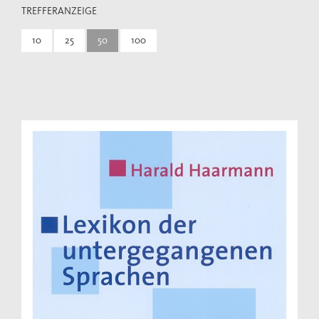
TREFFERANZEIGE
10
25
50
100