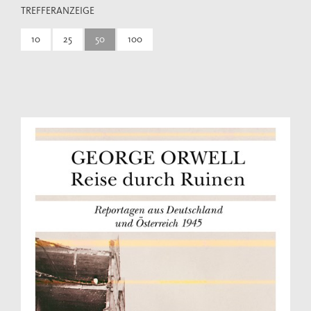
TREFFERANZEIGE
10
25
50
100