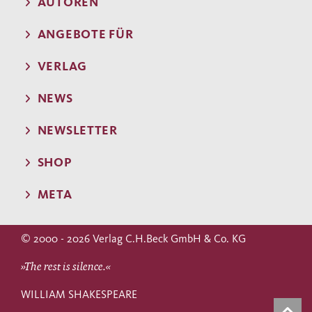
AUTOREN
ANGEBOTE FÜR
VERLAG
NEWS
NEWSLETTER
SHOP
META
© 2000 - 2026 Verlag C.H.Beck GmbH & Co. KG
»The rest is silence.«
WILLIAM SHAKESPEARE