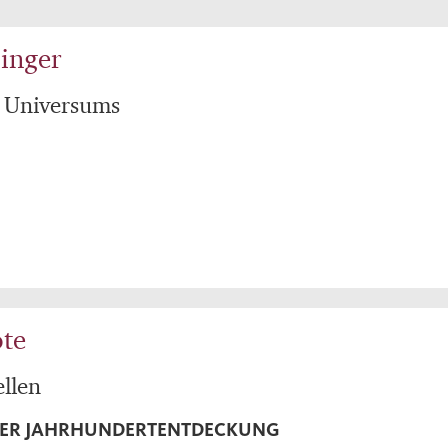
inger
s Universums
te
llen
NER JAHRHUNDERTENTDECKUNG