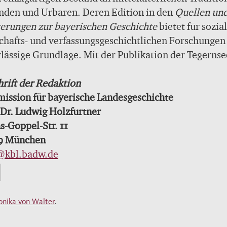
nden und Urbaren. Deren Edition in den
Quellen un
erungen zur bayerischen Geschichte
bietet für sozial
chafts- und verfassungsgeschichtlichen Forschungen
lässige Grundlage. Mit der Publikation der Tegernse
ertraditionen durch Peter Acht (1952) kamen erstmal
rnen Editionsgrundsätze zur Wirkung, nach denen d
rift der Redaktion
eiter nicht nur einen gültigen Text zu erstellen hat,
ission für bayerische Landesgeschichte
rn auch nach Möglichkeit die als Tradenten oder Z
 Dr. Ludwig Holzfurtner
etenden Personen identifizieren und die Datierung
s-Goppel-Str. 11
chst exakt festlegen soll. Den Maßstäben Peter Acht
9 München
r Schüler, die einen großen Teil ihrer Arbeitskraft de
@kbl.badw.de
ührung des Unternehmens widmeten, fühlt sich die 
eute verpflichtet.
nika von Walter
.