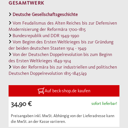
GESAMTWERK
geprägt hat. Es wird auf lange Sicht kaum ein
anderes Werk geben, das in vergleichbarem
Deutsche Gesellschaftsgeschichte
Umfang die deutsche Geschichte zur
Vom Feudalismus des Alten Reiches bis zur Defensiven
Modernisierung der Reformära 1700-1815
Darstellung bringt.
Bundesrepublik und DDR 1949-1990
Wehlers tragendes Konzept ist gleich
Vom Beginn des Ersten Weltkrieges bis zur Gründung
geblieben – und es trägt auch für die Zeit
der beiden deutschen Staaten 1914 - 1949
nach 1945: Politische Herrschaft und Kultur,
Von der Deutschen Doppelrevolution bis zum Beginn
des Ersten Weltkrieges 1849-1914
Wirtschaft, soziale Ungleichheit stehen im
Von der Reformära bis zur industriellen und politischen
Zentrum der Darstellung, die immer wieder
Deutschen Doppelrevolution 1815-1845/49
die Frage umkreist, wie Herrschaft
organisiert wird und welche soziale Realität
Auf beck-shop.de kaufen
sie hervorbringt. Daß dabei das Urteil über
die DDR höchst kritisch ausfällt, mag nicht
34,90 €
sofort lieferbar!
weiter überraschen. Doch auch die
Preisangaben inkl. MwSt. Abhängig von der Lieferadresse kann
Bundesrepublik, so zeigt sich, weist bei aller
die MwSt. an der Kasse variieren.
demokratischen Verfasstheit überraschende