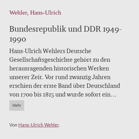
Wehler, Hans-Ulrich
Bundesrepublik und DDR 1949-
1990
Hans-Ulrich Wehlers Deutsche
Gesellschaftsgeschichte gehört zu den
herausragenden historischen Werken
unserer Zeit. Vor rund zwanzig Jahren
erschien der erste Band über Deutschland
von 1700 bis 1815 und wurde sofort ein
großer Erfolg. Mit diesem eindrucksvollen
Mehr
fünften Band gelangt ein epochales Werk
zum Abschluß, das mehr als dreihundert
Von
Hans-Ulrich Wehler
.
Jahre deutscher Geschichte umspannt und
eine ganze Generation von Historikern