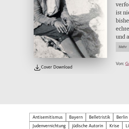
verfo
ist n
bishe
echte
und 
die L
Mehr
Maut
eine 
Von:
G
Cover Download
einem
Milie
im Al
Macht
Rahme
jung
berei
Antisemitismus
Bayern
Belletristik
Berlin
sie v
Judenvernichtung
jüdische Autorin
Krise
L