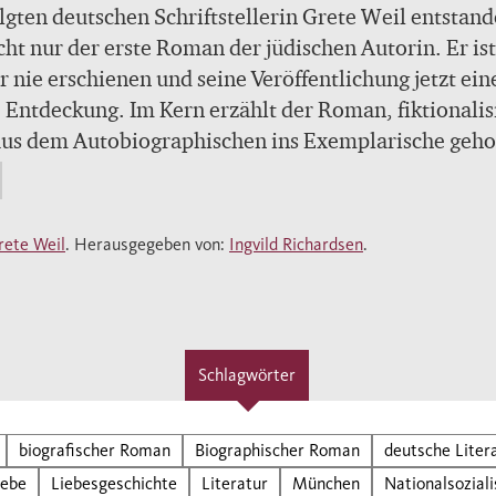
lgten deutschen Schriftstellerin Grete Weil entstand
icht nur der erste Roman der jüdischen Autorin. Er ist
r nie erschienen und seine Veröffentlichung jetzt ein
 Entdeckung. Im Kern erzählt der Roman, fiktionalis
aus dem Autobiographischen ins Exemplarische geh
iebesgeschichte von Grete Weil und ihrem 1941 im K
hausen ermordeten Mann Edgar Weil. Er ist außer
Fluchtgeschichte und die Geschichte der Politisierun
rete Weil
. Herausgegeben von:
Ingvild Richardsen
.
 gebildeten, bürgerlich und kulturell politikfernen
u und eine einzigartige Beschreibung der Veränder
ltag, in den Familien und Institutionen seit der
ergreifung der Nazis 1933. Die Haupterzählung, zug
Schlagwörter
ngeschichte, spielt 1936 und handelt von der Fluch
en, jüdischen Münchnerin Monika Merton, deren Ma
ts im KZ Dachau getötet worden ist. Da inzwischen 
biografischer Roman
Biographischer Roman
deutsche Liter
on der Gestapo gesucht wird, macht sie sich, zuletzt 
iebe
Liebesgeschichte
Literatur
München
Nationalsozial