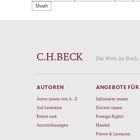
Fuß u
Shoah
Öster
der L
Gesch
aufge
Dreiß
C.H.BECK
Ehe, 
Die Welt im Buch. 
alter
Mach
allem
AUTOREN
ANGEBOTE FÜR
zugän
Autor:innen von A - Z
Influencer:innen
eindr
Auf Lesereise
Dozent:innen
Preise und
Foreign Rights
Auszeichnungen
Handel
Presse & Lizenzen