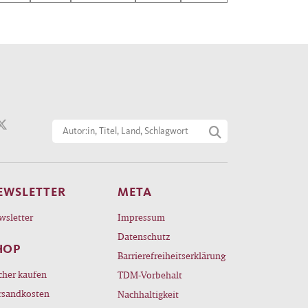
r,
er
r
ismus
l
EWSLETTER
META
wsletter
Impressum
Datenschutz
HOP
Barrierefreiheitserklärung
cher kaufen
TDM-Vorbehalt
rsandkosten
Nachhaltigkeit