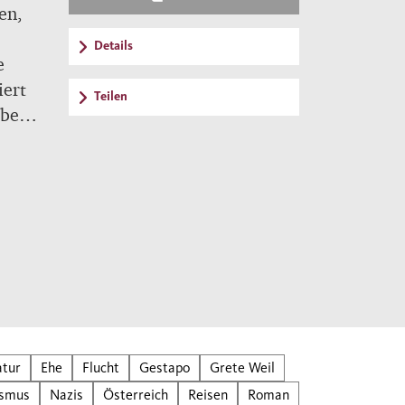
en,
Details
e
iert
Teilen
oben,
Z
dem
g in
ungen
leich
t der
nn
auch
atur
Ehe
Flucht
Gestapo
Grete Weil
zu
ismus
Nazis
Österreich
Reisen
Roman