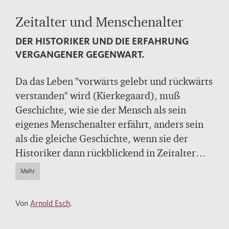
Zeitalter und Menschenalter
DER HISTORIKER UND DIE ERFAHRUNG
VERGANGENER GEGENWART.
Da das Leben "vorwärts gelebt und rückwärts
verstanden" wird (Kierkegaard), muß
Geschichte, wie sie der Mensch als sein
eigenes Menschenalter erfährt, anders sein
als die gleiche Geschichte, wenn sie der
Historiker dann rückblickend in Zeitalter
ordnet.
Mehr
Der Verfasser versucht, diesen Unterschied
der Blickpunkte deutlich zu machen und in
Von
Arnold Esch
.
mehreren Beiträgen anhand von Quellen des
Mittelalters und der italienischen