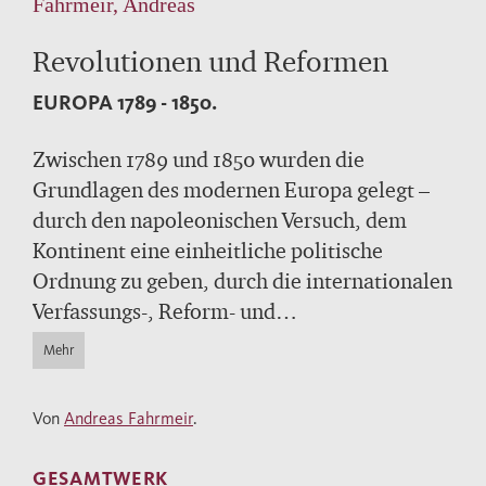
Fahrmeir, Andreas
Revolutionen und Reformen
EUROPA 1789 - 1850.
Zwischen 1789 und 1850 wurden die
Grundlagen des modernen Europa gelegt –
durch den napoleonischen Versuch, dem
Kontinent eine einheitliche politische
Ordnung zu geben, durch die internationalen
Verfassungs-, Reform- und
Nationalbewegungen, schließlich durch das
Mehr
Ende der ersten Kolonialreiche.
Von
Andreas Fahrmeir
.
Andreas Fahrmeir entfaltet in diesem Band
ein breites Panorama der politischen,
GESAMTWERK