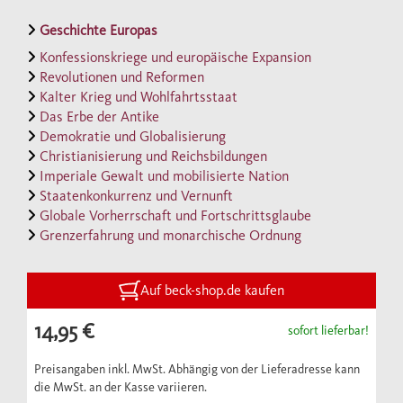
wirtschaftlichen und gesellschaftlichen
Entwicklung Europas zwischen der „großen“
Geschichte Europas
Französischen Revolution und der
Konfessionskriege und europäische Expansion
Revolutionen und Reformen
Revolutionswelle von 1848 und versteht es,
Kalter Krieg und Wohlfahrtsstaat
die Geschichte dieser bewegten Epoche
Das Erbe der Antike
lebendig und anschaulich zu erzählen.
Demokratie und Globalisierung
Christianisierung und Reichsbildungen
Imperiale Gewalt und mobilisierte Nation
Hier finden Sie die
Staatenkonkurrenz und Vernunft
Auswahlbibliographie
(PDF).
Globale Vorherrschaft und Fortschrittsglaube
Grenzerfahrung und monarchische Ordnung
Auf beck-shop.de kaufen
14,95 €
sofort lieferbar!
Preisangaben inkl. MwSt. Abhängig von der Lieferadresse kann
die MwSt. an der Kasse variieren.