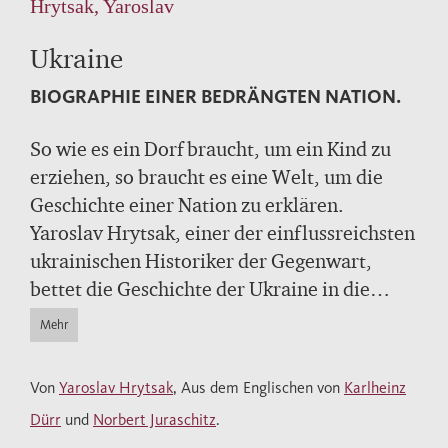
Hrytsak, Yaroslav
Ukraine
BIOGRAPHIE EINER BEDRÄNGTEN NATION.
So wie es ein Dorf braucht, um ein Kind zu
erziehen, so braucht es eine Welt, um die
Geschichte einer Nation zu erklären.
Yaroslav Hrytsak, einer der einflussreichsten
ukrainischen Historiker der Gegenwart,
bettet die Geschichte der Ukraine in die
Geschichte Europas und ihre globalen
Mehr
Zusammenhänge ein und zeigt die
vielfältigen Wechselwirkungen. Sein Buch
Von
Yaroslav Hrytsak
, Aus dem Englischen von
Karlheinz
wurde in der Ukraine zum Bestseller und
Dürr
und
Norbert Juraschitz
.
erklärte der angegriffenen Nation, woher sie