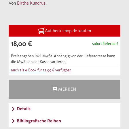
Von
Birthe Kundrus
.
Antriebskräfte hinter der Kriegspolitik des
Dritten Reichs und führten zu einer
beispiellosen Eskalation der Gewalt.
Ausgehend von Hitlers Bekenntnissen in
Auf beck-shop.de kaufen
„Mein Kampf“ veranschaulicht Birthe
18,00 €
sofort lieferbar!
Kundrus die verheerenden Auswirkungen des
nationalsozialistischen Expansionsstrebens
Preisangaben inkl. MwSt. Abhängig von der Lieferadresse kann
die MwSt. an der Kasse variieren.
und zeichnet nach, wie das Regime im
auch als e-Book für
12,99 €
verfügbar
Verlauf des Zweiten Weltkriegs alle
Maßstäbe der Humanität aufgab.
MERKEN
Details
Bibliografische Reihen