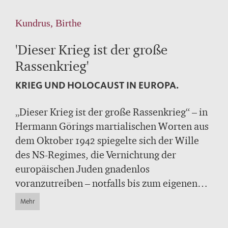
Kundrus, Birthe
'Dieser Krieg ist der große
Rassenkrieg'
KRIEG UND HOLOCAUST IN EUROPA.
„Dieser Krieg ist der große Rassenkrieg“ – in
Hermann Görings martialischen Worten aus
dem Oktober 1942 spiegelte sich der Wille
des NS-Regimes, die Vernichtung der
europäischen Juden gnadenlos
voranzutreiben – notfalls bis zum eigenen
Untergang. Radikaler Antisemitismus und
Mehr
Rassenhass, so zeigt dieser beeindruckende
Überblick, waren die ideologischen