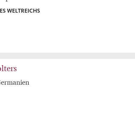
ES WELTREICHS
lters
Germanien