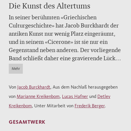
Die Kunst des Altertums
In seiner berühmten «Griechischen
Culturgeschichte» hat Jacob Burckhardt der
antiken Kunst nur wenig Platz eingeräumt,
und in seinem «Cicerone» ist sie nur ein
Gegenstand neben anderen. Der vorliegende
Band schließt daher eine gravierende Lücke.
Erstmals werden hier Burckhardts
Mehr
Aufzeichnungen zu seinen Vorlesungen über
die «Kunst des Altertums» veröffentlicht, die
Von
Jacob Burckhardt
, Aus dem Nachlaß herausgegeben
über mehrere Jahrzehnte hinweg entstanden
von
Marianne Kreikenbom
,
Lucas Hafner
und
Detlev
sind. Damit wird der Zugang zu einem bisher
Kreikenbom
, Unter Mitarbeit von
Frederik Berger
.
nicht dokumentierten Bereich von
Burckhardts Arbeiten und Denken eröffnet
GESAMTWERK
Burckhardt erweist sich hier als