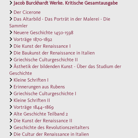
hervorragender Kenner und reflektierender
Jacob Burckhardt Werke. Kritische Gesamtausgabe
Betrachter aller Gattungen der antiken
Der Cicerone
Kunst. Neben den griechischen, italienischen
Das Altarbild - Das Porträt in der Malerei - Die
Sammler
und römischen Werken hatte er auch die
Neuere Geschichte 1450-1598
Kunst Ägyptens und des Alten Orients im
Vorträge 1870-1892
Blick. So verhalten er der griechischen
Die Kunst der Renaissance I
Politik und Gesellschaft gegenüberstand, so
Die Baukunst der Renaissance in Italien
Griechische Culturgeschichte II
offen war er gegenüber ihrer Kunst.
Ästhetik der bildenden Kunst - Über das Studium der
Allerdings folgte er in seiner Wahrnehmung
Geschichte
keineswegs allein einem klassizistischen
Kleine Schriften I
Kanon. Burckhardts Vorlesungsmanuskripten
Erinnerungen aus Rubens
Griechische Culturgeschichte I
werden in diesem Band die einschlägigen
Kleine Schriften II
Aufsätze aus seinen späten Jahren an die
Vorträge 1844–1869
Seite gestellt. Alle Texte sind sorgfältig
Alte Geschichte Teilband 2
Die Kunst der Renaissance II
editiert und werden durch Sachkommentare,
Geschichte des Revolutionszeitalters
textkritische Anmerkungen und ausführliche
Die Cultur der Renaissance in Italien