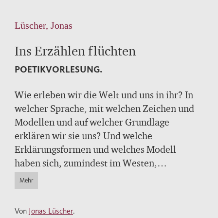
Lüscher, Jonas
Ins Erzählen flüchten
POETIKVORLESUNG.
Wie erleben wir die Welt und uns in ihr? In
welcher Sprache, mit welchen Zeichen und
Modellen und auf welcher Grundlage
erklären wir sie uns? Und welche
Erklärungsformen und welches Modell
haben sich, zumindest im Westen,
durchgesetzt und warum?
Mehr
Für den Schriftsteller Jonas Lüscher, der mit
"Frühling der Barbaren" und "Kraft" jetzt
Von
Jonas Lüscher
.
schon zu den am meisten beachteten