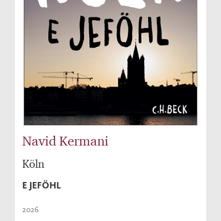
Navid Kermani
Köln
E JEFÖHL
2026