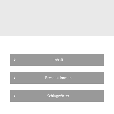
zahlreiche Schlachtfelder besucht, was
seiner Darstellung eine mitreißende
Anschaulichkeit verleiht. Docher verliert
sich nie im Sog der Ereignisse, sondern
behält die großen Zusammenhänge im Auge
und wechselt virtuos zwischen den Ebenen:
von den Politikern und Generälen über die
Soldaten in Schützengräben und
Sandstürmen bis hin zuden unzähligen
Inhalt
Opfern dieses größten Krieges aller Zeiten.
Pressestimmen
Schlagwörter