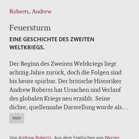
Roberts, Andrew
Feuersturm
EINE GESCHICHTE DES ZWEITEN
WELTKRIEGS.
Der Beginn des Zweiten Weltkriegs liegt
achtzig Jahre zurück, doch die Folgen sind
bis heute spürbar. Der britische Historiker
Andrew Roberts hat Ursachen und Verlauf
des globalen Kriegs neu erzählt. Seine
dichte, quellennahe Darstellung wurde als
Meisterwerk gerühmt, das große
Mehr
Anschaulichkeit im Detail mit einem
souveränen Überblick über die zahlreichen
Von
Andrew Roberts
, Aus dem Englischen von
Werner