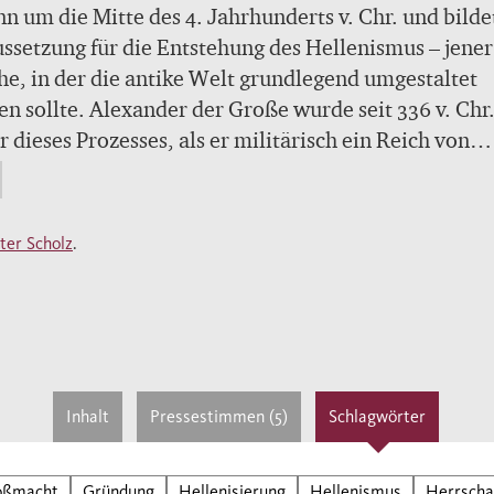
n um die Mitte des 4. Jahrhunderts v. Chr. und bilde
ssetzung für die Entstehung des Hellenismus – jener
e, in der die antike Welt grundlegend umgestaltet
n sollte. Alexander der Große wurde seit 336 v. Ch
 dieses Prozesses, als er militärisch ein Reich von
örten Ausmaßen schuf. Zwar folgte auf seinen früh
v. Chr.) sofort der Zerfall des Imperiums, doch die
nisierung der Herrschaftsräume war nicht mehr
ter Scholz
.
halten.
 Scholz entwirft in seinem Buch ein grandioses
orisches Panorama, das von den makedonischen Köni
Alexander, die Diadochen und ihre Nachfolger bis 
gang der letzten Königin aus dem Geschlecht der
mäer, Kleopatra VII. (30 v. Chr.), reicht. Er begleitet
Inhalt
Pressestimmen (5)
Schlagwörter
innen und Leser an die Höfe der hellenistischen
cher, in deren Pracht sich die intellektuelle und
oßmacht
Gründung
Hellenisierung
Hellenismus
Herrscha