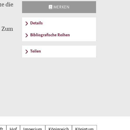
te die
MERKEN
Details
r. Zum
Bibliografische Reihen
en Tod
Teilen
gen
zum
 seine
ft
Hof
Imperium
Königreich
Königtum