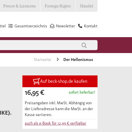
Presse & Lizenzen
Foreign Rights
Handel
tel
Gesamtverzeichnis
Newsletter
Kontakt
Startseite
Der Hellenismus
Auf beck-shop.de kaufen
16,95 €
sofort lieferbar!
Preisangaben inkl. MwSt. Abhängig von
der Lieferadresse kann die MwSt. an der
KE).
Kasse variieren.
auch als e-Book für
12,99 €
verfügbar