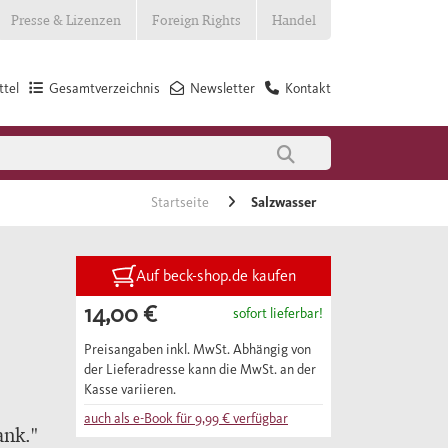
Presse & Lizenzen
Foreign Rights
Handel
tel
Gesamtverzeichnis
Newsletter
Kontakt
Startseite
Salzwasser
Auf beck-shop.de kaufen
14,00 €
sofort lieferbar!
Preisangaben inkl. MwSt. Abhängig von
der Lieferadresse kann die MwSt. an der
Kasse variieren.
auch als e-Book für
9,99 €
verfügbar
ank."