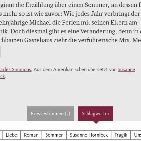
ginnt die Erzählung über einen Sommer, an dessen 
s mehr so ist wie zuvor: Wie jedes Jahr verbringt der
ehnjährige Michael die Ferien mit seinen Eltern am
tik. Doch diesmal gibt es eine Veränderung, denn in
hbarten Gästehaus zieht die verführerische Mrs. Me
hrer zwanzigjährigen Tochter Zina ein. Die
sartigkeit und Offenheit, die die beiden Frauen
en, faszinieren nicht nur Michael. Augenblicklich
arles Simmons
, Aus dem Amerikanischen übersetzt von
Susanne
ebt er sich in die schöne Zina und ist ihren Kaprizen
ck
.
ungslos ausgeliefert. Als er jedoch seine romantisch
le ihr gegenüber auf die grausamste Art und Weise
ten sieht, bricht für ihn die unschuldige Welt seiner
heit zusammen, und es kommt zum tragischen Ende 
Pressestimmen (5)
Schlagwörter
ers. In der Neuerzählung von Turgenjews Novelle «
» schildert Simmons einfühlsam und fast ein wenig
Liebe
Roman
Sommer
Susanne Hornfeck
Tragik
Un
tig den Verlust der kindlichen Unschuld, der die