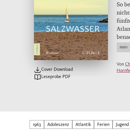
So be
nicht
fünfz
Atlan
benac
mit i
Mehr
Ander
umgeb
Von
Ch
verli
Cover Download
Hornfe
Leseprobe PDF
hoffn
Gefüh
verra
Kind
Somm
Liebe
1963
Adoleszenz
Atlantik
Ferien
Jugend
wehmü