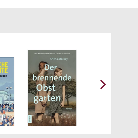
d
 am