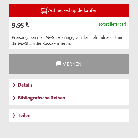
das die Vergänglichkeit aller Dinge nicht als
Bedrohung, sondern als Chance erkennt.
Auf beck-shop.de kaufen
Dass wir eines Tages sterben müssen, sollte
9,95 €
sofort lieferbar!
uns gelassen machen. Und der Verzicht auf
endgültige Gewissheiten kann uns zur
Preisangaben inkl. MwSt. Abhängig von der Lieferadresse kann
die MwSt. an der Kasse variieren.
Weisheit führen – und zur Seelenruhe.
MERKEN
Details
Bibliografische Reihen
Teilen