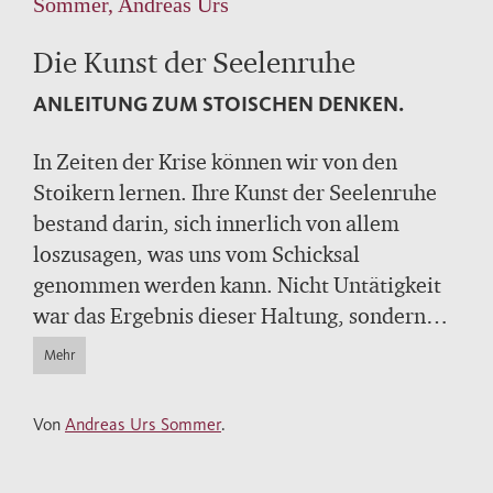
Sommer, Andreas Urs
Die Kunst der Seelenruhe
ANLEITUNG ZUM STOISCHEN DENKEN.
In Zeiten der Krise können wir von den
Stoikern lernen. Ihre Kunst der Seelenruhe
bestand darin, sich innerlich von allem
loszusagen, was uns vom Schicksal
genommen werden kann. Nicht Untätigkeit
war das Ergebnis dieser Haltung, sondern
neue Energie und Erfolg. Andreas Urs
Mehr
Sommer zeigt in seinem glänzend
geschriebenen Buch, wie der stoische
Von
Andreas Urs Sommer
.
Glücksweg auch heute beschritten werden
kann. Er erprobt ein neues stoisches Denken,