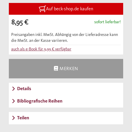
abendländischen Philosophiegeschichte. Vor
allem aber stellt sie die wichtigsten Themen
Auf beck-shop.de kaufen
und Fragestellungen, die Techniken und
8,95 €
sofort lieferbar!
Leistungen der modernen Sprachphilosophie
vor.
Preisangaben inkl. MwSt. Abhängig von der Lieferadresse kann
die MwSt. an der Kasse variieren.
auch als e-Book für
9,99 €
verfügbar
MERKEN
Details
Bibliografische Reihen
Teilen