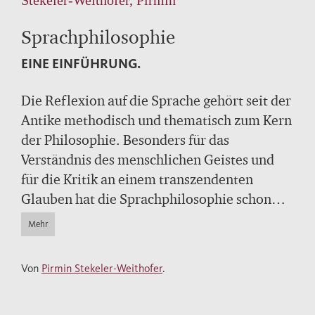
Sprachphilosophie
EINE EINFÜHRUNG.
Die Reflexion auf die Sprache gehört seit der
Antike methodisch und thematisch zum Kern
der Philosophie. Besonders für das
Verständnis des menschlichen Geistes und
für die Kritik an einem transzendenten
Glauben hat die Sprachphilosophie schon
immer eine zentrale Rolle gespielt. Diese
Mehr
konzise, aber umfassende Einführung von
einem der renommiertesten deutschen
Von
Pirmin Stekeler-Weithofer
.
Sprachphilosophen erläutert die Positionen
der bedeutendsten Sprachdenker aus der