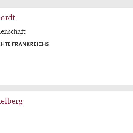
hardt
denschaft
HTE FRANKREICHS
kelberg