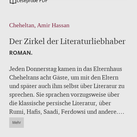
Leseprobe PDF
Cheheltan, Amir Hassan
Der Zirkel der Literaturliebhaber
ROMAN.
Jeden Donnerstag kamen in das Elternhaus
Cheheltans acht Gäste, um mit den Eltern
und später auch ihm selbst über Literatur zu
sprechen. Sie sprachen vorzugsweise über
die klassische persische Literatur, über
Rumi, Hafis, Saadi, Ferdowsi und andere.
Über Jahre hielten diese Treffen an und
Mehr
eröffneten einen Raum der Sprache, der