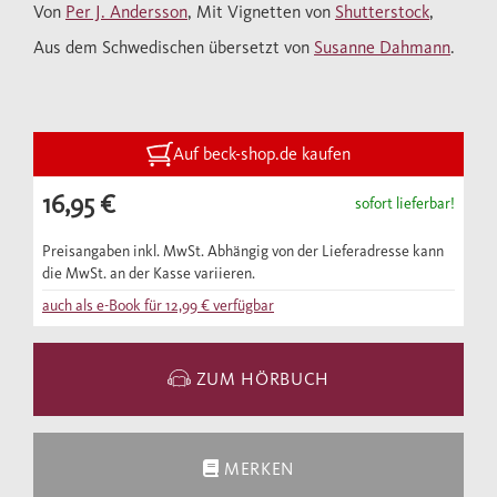
Von
Per J. Andersson
, Mit Vignetten von
Shutterstock
,
Aus dem Schwedischen übersetzt von
Susanne Dahmann
.
Indien ist ein Ansturm auf alle Sinne.
Farbenfrohe Götterstatuen aus Pappmaché
und Stroh, der Duft von Räucherstäbchen,
Holzfeuern und Currypfannen. Das Klingeln
Auf beck-shop.de kaufen
von hinduistischen Tempelglöckchen und die
16,95 €
sofort lieferbar!
Laute muslimischer Gebetsrufer. Doch Indien
ist auch ein Land, das sich in nur wenigen
Preisangaben inkl. MwSt. Abhängig von der Lieferadresse kann
Jahrzehnten in eine der am schnellsten
die MwSt. an der Kasse variieren.
wachsenden Volkswirtschaften der Erde
auch als e-Book für
12,99 €
verfügbar
verwandelt hat. Auf seine einfühlsame,
sympathische Art porträtiert Per J.
ZUM HÖRBUCH
Andersson dieses widersprüchliche,
faszinierende Land und nimmt seine Leser
mit auf eine Abenteuerreise quer durch
MERKEN
Indien: zu den Elefanten, die das Tanzen