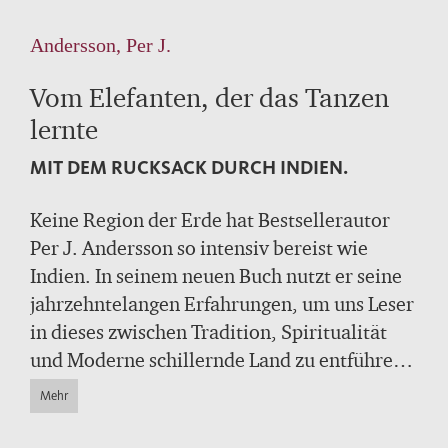
Andersson, Per J.
Vom Elefanten, der das Tanzen
lernte
MIT DEM RUCKSACK DURCH INDIEN.
Keine Region der Erde hat Bestsellerautor
Per J. Andersson so intensiv bereist wie
Indien. In seinem neuen Buch nutzt er seine
jahrzehntelangen Erfahrungen, um uns Leser
in dieses zwischen Tradition, Spiritualität
und Moderne schillernde Land zu entführen.
Ein glänzend geschriebenes, bereicherndes
Mehr
Buch für alle, die nach Indien reisen wollen
oder bloß davon träumen.