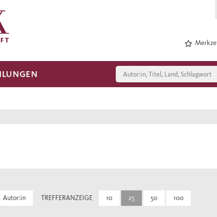
Merkzet
HLUNGEN
Autor:in
TREFFERANZEIGE
10
25
50
100