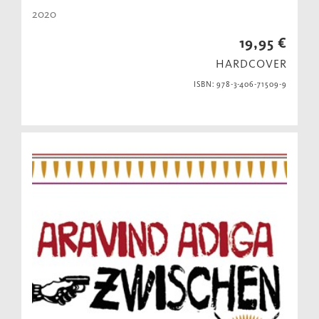
2020
19,95 €
HARDCOVER
ISBN: 978-3-406-71509-9