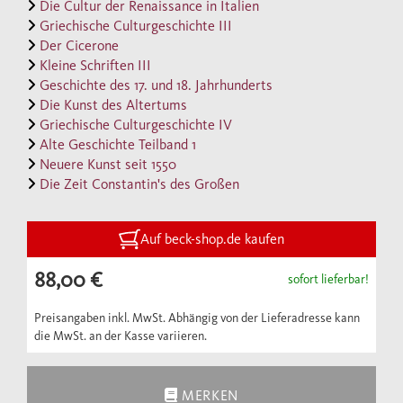
Die Cultur der Renaissance in Italien
quellennahe Darstellung in eine plastische
Griechische Culturgeschichte III
Der Cicerone
historische Erzählung umzumünzen, die
Kleine Schriften III
nicht zuletzt durch den universalhistorischen
Geschichte des 17. und 18. Jahrhunderts
Weitblick ihres Autors fasziniert.
Die Kunst des Altertums
Die vorliegende Ausgabe folgt dem Text der
Griechische Culturgeschichte IV
Alte Geschichte Teilband 1
ersten gedruckten Ausgaben bzw. dem
Neuere Kunst seit 1550
Manuskript über Carl Martell, das
Die Zeit Constantin's des Großen
Burckhardt als Unterlage für seine hier
ebenfalls wiedergegebene gedruckte
Auf beck-shop.de kaufen
lateinische Dissertation über das gleiche
Thema gedient hat.
88,00 €
sofort lieferbar!
Preisangaben inkl. MwSt. Abhängig von der Lieferadresse kann
die MwSt. an der Kasse variieren.
MERKEN