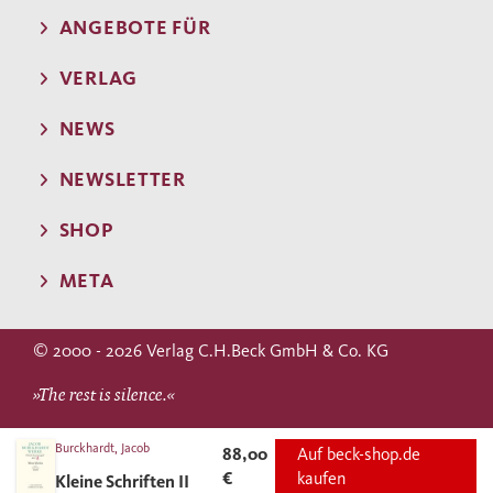
ANGEBOTE FÜR
VERLAG
NEWS
NEWSLETTER
SHOP
META
© 2000 - 2026 Verlag C.H.Beck GmbH & Co. KG
»The rest is silence.«
WILLIAM SHAKESPEARE
Burckhardt, Jacob
88,00
Auf beck-shop.de
€
kaufen
Kleine Schriften II
(Hamlet)