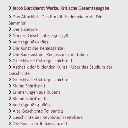
Hochstaden
als mächtigen Kurfürsten und
Jacob Burckhardt Werke. Kritische Gesamtausgabe
Erbauer des Kölner Doms kennen. Er gibt
Das Altarbild - Das Porträt in der Malerei - Die
Burckhardt Gelegenheit, eine
Sammler
Der Cicerone
Kulturgeschichte des Rheinlands und des
Neuere Geschichte 1450-1598
sakralen Köln zu skizzieren. In seiner kurzen
Vorträge 1870-1892
Geschichte der
Alamannen
schildert er nicht
Die Kunst der Renaissance I
Die Baukunst der Renaissance in Italien
nur ihre Bekehrung zum Christentum,
Griechische Culturgeschichte II
sondern erweist sich auch als umsichtiger
Ästhetik der bildenden Kunst - Über das Studium der
Sozial- und Rechtshistoriker. Schließlich
Geschichte
wendet er sich in seiner Studie
Erzbischof
Griechische Culturgeschichte I
Kleine Schriften I
Andreas von Krain und der letzte
Erinnerungen aus Rubens
Concilsversuch in Basel
der Renaissance zu
Kleine Schriften II
und schildert farbig die Zustände in Italien,
Vorträge 1844–1869
an der Kurie und im Europa des späten 15.
Alte Geschichte Teilband 2
Geschichte des Revolutionszeitalters
Jahrhunderts. Burckhardt versteht es in allen
Die Kunst der Renaissance II
diesen Schriften meisterhaft, eine