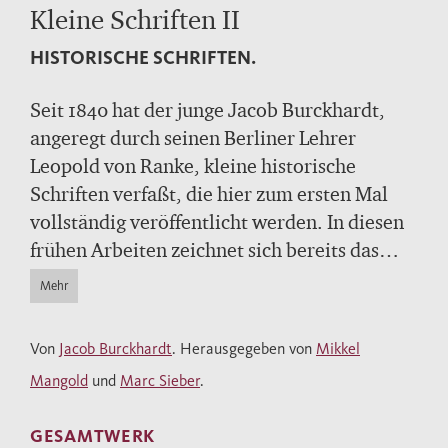
Kleine Schriften II
HISTORISCHE SCHRIFTEN.
Seit 1840 hat der junge Jacob Burckhardt,
angeregt durch seinen Berliner Lehrer
Leopold von Ranke, kleine historische
Schriften verfaßt, die hier zum ersten Mal
vollständig veröffentlicht werden. In diesen
frühen Arbeiten zeichnet sich bereits das
überragende historische Erzähltalent
Mehr
Burckhardts ab, das ihn bis heute zu einem
Klassiker der Geschichtsschreibung macht. In
Von
Jacob Burckhardt
. Herausgegeben von
Mikkel
seiner frühesten Schrift über
Carl Martell
Mangold
und
Marc Sieber
.
geht es Burckhardt um die Idee Europas und
das „Erlebnis der Macht“. In der zweiten
GESAMTWERK
Schrift lernen wir Erzbischof
Conrad von