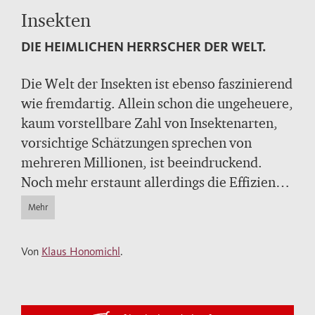
Insekten
DIE HEIMLICHEN HERRSCHER DER WELT.
Die Welt der Insekten ist ebenso faszinierend
wie fremdartig. Allein schon die ungeheuere,
kaum vorstellbare Zahl von Insektenarten,
vorsichtige Schätzungen sprechen von
mehreren Millionen, ist beeindruckend.
Noch mehr erstaunt allerdings die Effizienz
ihrer Überlebenstechniken und die
Mehr
Raffinesse ihres Zusammenlebens. Dieses
Buch gibt einen leichtverständlichen
Von
Klaus Honomichl
.
Überblick über das geheimnisvolle Reich der
Insekten und seine erstaunlichen Bewohner.