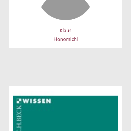
Klaus
Honomichl