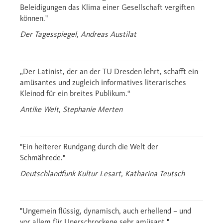
Beleidigungen geschaffen, sondern erzählt
Beleidigungen das Klima einer Gesellschaft vergiften
stets auch die dazugehörigen Geschichten,
können."
wann und warum einst die verbale Keule
Der Tagesspiegel, Andreas Austilat
kreiste. Entstanden ist ein ebenso
informatives wie unterhaltsames und für
Freunde der gepflegten (und auch weniger
„Der Latinist, der an der TU Dresden lehrt, schafft ein
gepflegten) Beschimpfung inspirierendes
amüsantes und zugleich informatives literarisches
Kleinod für ein breites Publikum.“
Lesevergnügen.
Antike Welt, Stephanie Merten
"Ein heiterer Rundgang durch die Welt der
Schmährede."
Deutschlandfunk Kultur Lesart, Katharina Teutsch
"Ungemein flüssig, dynamisch, auch erhellend – und
vor allem für Unerschrockene sehr amüsant."