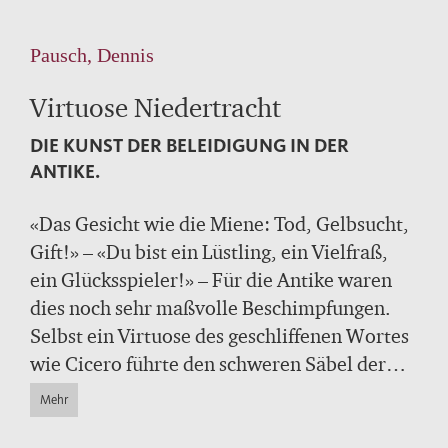
Pausch, Dennis
Virtuose Niedertracht
DIE KUNST DER BELEIDIGUNG IN DER
ANTIKE.
«Das Gesicht wie die Miene: Tod, Gelbsucht,
Gift!» – «Du bist ein Lüstling, ein Vielfraß,
ein Glücksspieler!» – Für die Antike waren
dies noch sehr maßvolle Beschimpfungen.
Selbst ein Virtuose des geschliffenen Wortes
wie Cicero führte den schweren Säbel der
verbalen Auseinandersetzung mindestens
Mehr
ebenso gern wie das elegante Florett. In