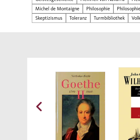
Krieg
Michel de Montaigne
Philosophie
Philosophi
Monta
Skeptizismus
Toleranz
Turmbibliothek
Vol
Verha
Strat
Gespr
Splee
und s
Monta
kling
umge
Essay
Zeite