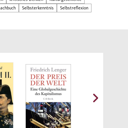
.
Sachbuch
Selbsterkenntnis
Selbstreflexion
im
 gute
rglos
raphie
en
die
n