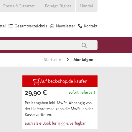
Presse & Lizenzen
Foreign Rights
Handel
tel
Gesamtverzeichnis
Newsletter
Kontakt
Startseite
Montaigne
Auf beck-shop.de kaufen
29,90 €
sofort lieferbar!
Preisangaben inkl. MwSt. Abhängig von
der Lieferadresse kann die MwSt. an der
Kasse variieren.
auch als e-Book für
11,99 €
verfügbar