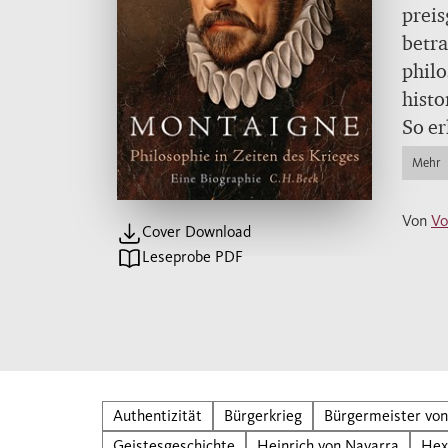
preis
betra
phil
histo
So er
Bord
Mehr
könne
souve
Von
Vo
Cover Download
verst
Leseprobe PDF
Schlo
klopf
Nach 
Verda
gastf
Authentizität
Bürgerkrieg
Bürgermeister vo
schli
Geistesgeschichte
Heinrich von Navarra
Hex