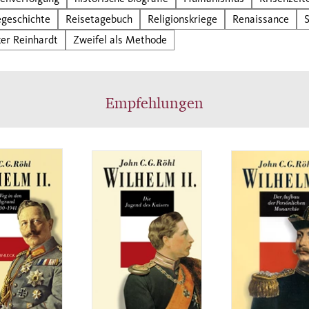
 zwingt zu unkonventionellen Überlebensstrategien
egeschichte
Reisetagebuch
Religionskriege
Renaissance
igne empfiehlt mit dieser Episode «Natürlichkeit» 
ker Reinhardt
Zweifel als Methode
lten und zugleich kluge Verstellung. Das ist auch die
egie seiner Essays: Ob er über Freundschaft und Ehe,
äche und Erziehung oder über seine Krankheiten,
Empfehlungen
ns und Obsessionen schreibt, immer wirkt er ganz a
pielt doch mit seinen Lesern. Bisher wurde die Biog
ignes meist aus seinen verführerisch authentisch
enden Schriften abgeleitet. Volker Reinhardt geht d
kehrten Weg und macht von Montaignes Leben aus 
s neuverständlich: als eine Überlebensphilosophie i
n der Gewalt, die uns bis heute direkt anspricht.