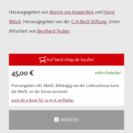
zweisprachige Anthologie präsentiert diese
Herausgegeben von
Martin von Koppenfels
und
Horst
unvergleichlich reiche Kultur in bisher nicht
Weich
. Herausgegeben von der
C.H.Beck Stiftung
, Unter
gekanntem Umfang. Als Gemeinschaftswerk
Mitarbeit von
Bernhard Teuber
.
von Literaturwissenschaft und
Übersetzungskunst erschließt sie sowohl die
Klassiker der spanischsprachigen Dichtung
als auch hierzulande noch wenig bekannte
Auf beck-shop.de kaufen
Traditionen und Formen, von den
45,00 €
sofort lieferbar!
Höhepunkten der mittelalterlichen,
frühneuzeitlichen und barocken Lyrik bis zu
Preisangaben inkl. MwSt. Abhängig von der Lieferadresse kann
den hispanoamerikanischen Avantgarden
die MwSt. an der Kasse variieren.
des 20. Jahrhunderts und darüber hinaus bis
auch als e-Book für
34,99 €
verfügbar
in unsere Zeit: über 800 Gedichte von 200
Autoren und Autorinnen, ein Großteil davon
MERKEN
in neuen, formbewussten Übersetzungen.
Jedem Band ist ein wissenschaftlicher