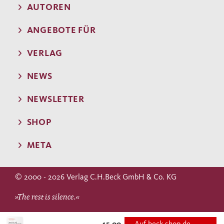
AUTOREN
ANGEBOTE FÜR
VERLAG
NEWS
NEWSLETTER
SHOP
META
© 2000 - 2026 Verlag C.H.Beck GmbH & Co. KG
»The rest is silence.«
WILLIAM SHAKESPEARE
45,00
Auf beck-shop.de