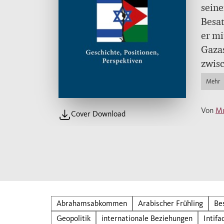
seine
Besat
er mi
Gazas
zwisc
Wider
Mehr
Autor
besch
Von
Mu
Cover Download
den Z
warum
gerüc
Abrahamsabkommen
Arabischer Frühling
Be
Geopolitik
internationale Beziehungen
Intifa