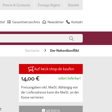
Presse & Lizenzen
Foreign Rights
Handel
tel
Gesamtverzeichnis
Newsletter
Kontakt
Startseite
Der Nahostkonflikt
Auf beck-shop.de kaufen
14,00 €
sofort lieferbar!
Preisangaben inkl. MwSt. Abhängig von
der Lieferadresse kann die MwSt. an der
Kasse variieren.
e
MERKEN