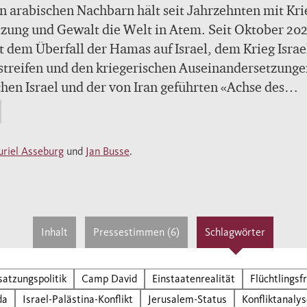
n arabischen Nachbarn hält seit Jahrzehnten mit Kri
zung und Gewalt die Welt in Atem. Seit Oktober 202
t dem Überfall der Hamas auf Israel, dem Krieg Israe
treifen und den kriegerischen Auseinandersetzunge
hen Israel und der von Iran geführten «Achse des
stands» in zuvor unvorstellbarer Weise eskaliert. D
en zeichnen die Geschichte des Konflikts nach,
reiben die wichtigsten Streitpunkte – von Jerusale
riel Asseburg
und
Jan Busse
.
ugang zu Wasser bis zum Grenzverlauf – und erklär
 Frieden und Sicherheit für alle Seiten in so weite 
kt sind.
Inhalt
Pressestimmen (6)
Schlagwörter
satzungspolitik
Camp David
Einstaatenrealität
Flüchtlingsf
da
Israel-Palästina-Konflikt
Jerusalem-Status
Konfliktanaly