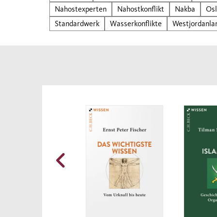
Nahostexperten
Nahostkonflikt
Nakba
Os
Standardwerk
Wasserkonflikte
Westjordanla