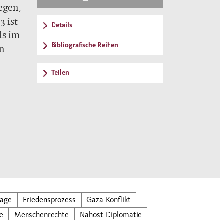
egen,
3 ist
Details
ls im
Bibliografische Reihen
n
Teilen
ie
m über
en,
Ferne
rage
Friedensprozess
Gaza-Konflikt
se
Menschenrechte
Nahost-Diplomatie