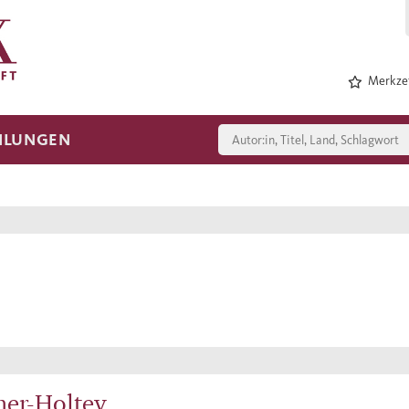
Merkzet
HLUNGEN
her-Holtey